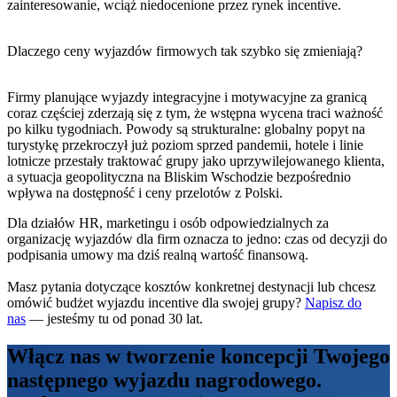
zainteresowanie, wciąż niedocenione przez rynek incentive.
Dlaczego ceny wyjazdów firmowych tak szybko się zmieniają?
Firmy planujące wyjazdy integracyjne i motywacyjne za granicą
coraz częściej zderzają się z tym, że wstępna wycena traci ważność
po kilku tygodniach. Powody są strukturalne: globalny popyt na
turystykę przekroczył już poziom sprzed pandemii, hotele i linie
lotnicze przestały traktować grupy jako uprzywilejowanego klienta,
a sytuacja geopolityczna na Bliskim Wschodzie bezpośrednio
wpływa na dostępność i ceny przelotów z Polski.
Dla działów HR, marketingu i osób odpowiedzialnych za
organizację wyjazdów dla firm oznacza to jedno: czas od decyzji do
podpisania umowy ma dziś realną wartość finansową.
Masz pytania dotyczące kosztów konkretnej destynacji lub chcesz
omówić budżet wyjazdu incentive dla swojej grupy?
Napisz do
nas
— jesteśmy tu od ponad 30 lat.
Włącz nas w tworzenie koncepcji Twojego
następnego wyjazdu nagrodowego.