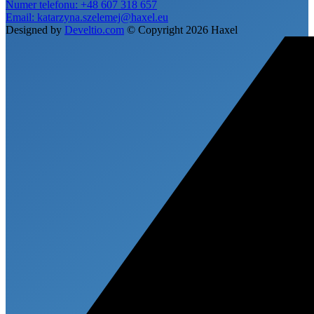
Numer telefonu:
+48 607 318 657
Email:
katarzyna.szelemej@haxel.eu
Designed by
Develtio.com
©
Copyright 2026 Haxel