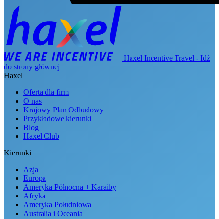
Haxel Incentive Travel - Idź
do strony głównej
Haxel
Oferta dla firm
O nas
Krajowy Plan Odbudowy
Przykładowe kierunki
Blog
Haxel Club
Kierunki
Azja
Europa
Ameryka Północna + Karaiby
Afryka
Ameryka Południowa
Australia i Oceania