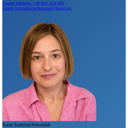
Numer telefonu:
+48 601 426 945
Email:
krzysztof.pobozniak@haxel.eu
Kasia Szełemej-Pobożniak