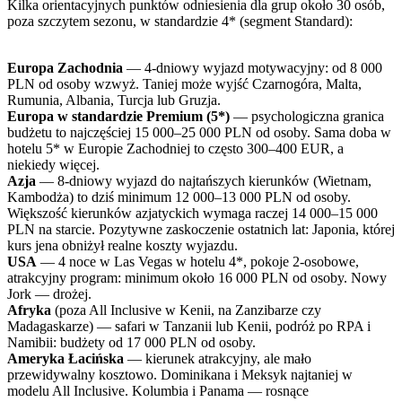
Kilka orientacyjnych punktów odniesienia dla grup około 30 osób,
poza szczytem sezonu, w standardzie 4* (segment Standard):
Europa Zachodnia
— 4-dniowy wyjazd motywacyjny: od 8 000
PLN od osoby wzwyż. Taniej może wyjść Czarnogóra, Malta,
Rumunia, Albania, Turcja lub Gruzja.
Europa w standardzie Premium (5*)
— psychologiczna granica
budżetu to najczęściej 15 000–25 000 PLN od osoby. Sama doba w
hotelu 5* w Europie Zachodniej to często 300–400 EUR, a
niekiedy więcej.
Azja
— 8-dniowy wyjazd do najtańszych kierunków (Wietnam,
Kambodża) to dziś minimum 12 000–13 000 PLN od osoby.
Większość kierunków azjatyckich wymaga raczej 14 000–15 000
PLN na starcie. Pozytywne zaskoczenie ostatnich lat: Japonia, której
kurs jena obniżył realne koszty wyjazdu.
USA
— 4 noce w Las Vegas w hotelu 4*, pokoje 2-osobowe,
atrakcyjny program: minimum około 16 000 PLN od osoby. Nowy
Jork — drożej.
Afryka
(poza All Inclusive w Kenii, na Zanzibarze czy
Madagaskarze) — safari w Tanzanii lub Kenii, podróż po RPA i
Namibii: budżety od 17 000 PLN od osoby.
Ameryka Łacińska
— kierunek atrakcyjny, ale mało
przewidywalny kosztowo. Dominikana i Meksyk najtaniej w
modelu All Inclusive. Kolumbia i Panama — rosnące