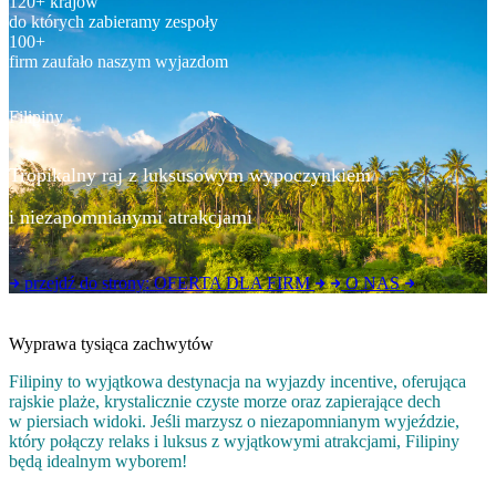
120+ krajów
do których zabieramy zespoły
100+
firm zaufało naszym wyjazdom
Filipiny
Tropikalny raj z luksusowym wypoczynkiem
i niezapomnianymi atrakcjami
przejdź do strony:
OFERTA DLA FIRM
O NAS
Wyprawa tysiąca zachwytów
Filipiny to wyjątkowa destynacja na wyjazdy incentive, oferująca
rajskie plaże, krystalicznie czyste morze oraz zapierające dech
w piersiach widoki. Jeśli marzysz o niezapomnianym wyjeździe,
który połączy relaks i luksus z wyjątkowymi atrakcjami, Filipiny
będą idealnym wyborem!