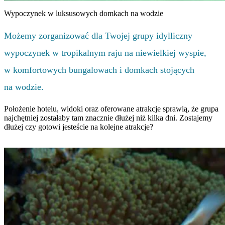
Wypoczynek w luksusowych domkach na wodzie
Możemy zorganizować dla Twojej grupy idylliczny
wypoczynek w tropikalnym raju na niewielkiej wyspie,
w komfortowych bungalowach i domkach stojących
na wodzie.
Położenie hotelu, widoki oraz oferowane atrakcje sprawią, że grupa
najchętniej zostałaby tam znacznie dłużej niż kilka dni. Zostajemy
dłużej czy gotowi jesteście na kolejne atrakcje?