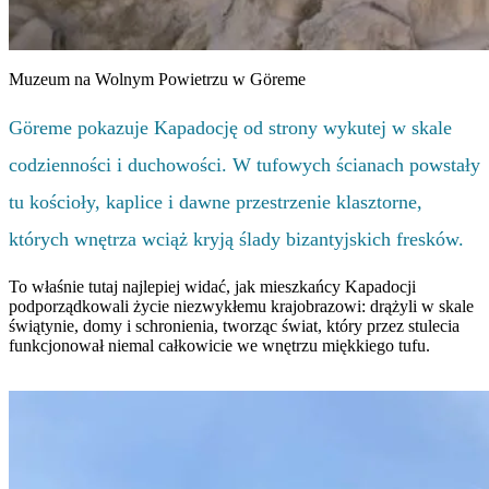
Muzeum na Wolnym Powietrzu w Göreme
Göreme pokazuje Kapadocję od strony wykutej w skale
codzienności i duchowości. W tufowych ścianach powstały
tu kościoły, kaplice i dawne przestrzenie klasztorne,
których wnętrza wciąż kryją ślady bizantyjskich fresków.
To właśnie tutaj najlepiej widać, jak mieszkańcy Kapadocji
podporządkowali życie niezwykłemu krajobrazowi: drążyli w skale
świątynie, domy i schronienia, tworząc świat, który przez stulecia
funkcjonował niemal całkowicie we wnętrzu miękkiego tufu.