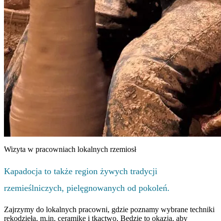
Wizyta w pracowniach lokalnych rzemiosł
Kapadocja to także region żywych tradycji
rzemieślniczych, pielęgnowanych od pokoleń.
Zajrzymy do lokalnych pracowni, gdzie poznamy wybrane techniki
rękodzieła, m.in. ceramikę i tkactwo. Będzie to okazja, aby