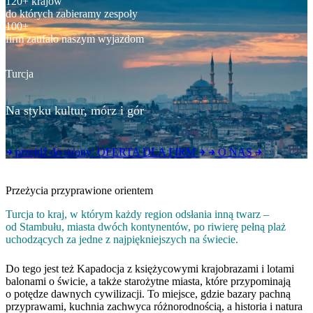
120+ krajów
do których zabieramy zespoły
100+
firm zaufało naszym wyjazdom
Turcja
Na styku kultur, mórz i gór
przejdź do strony:
OFERTA DLA FIRM
O NAS
Przeżycia przyprawione orientem
Turcja to kraj, w którym każdy region odsłania inną twarz –
od Stambułu, miasta dwóch kontynentów, po riwierę pełną plaż
uchodzących za jedne z najpiękniejszych na świecie.
Do tego jest też Kapadocja z księżycowymi krajobrazami i lotami
balonami o świcie, a także starożytne miasta, które przypominają
o potędze dawnych cywilizacji. To miejsce, gdzie bazary pachną
przyprawami, kuchnia zachwyca różnorodnością, a historia i natura