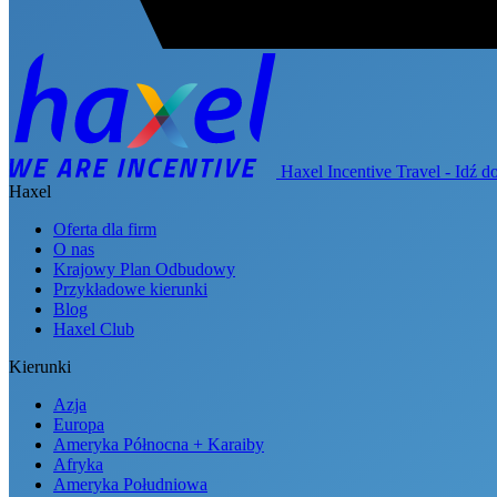
Haxel Incentive Travel - Idź d
Haxel
Oferta dla firm
O nas
Krajowy Plan Odbudowy
Przykładowe kierunki
Blog
Haxel Club
Kierunki
Azja
Europa
Ameryka Północna + Karaiby
Afryka
Ameryka Południowa