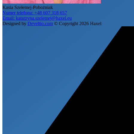
Kasia Szełemej-Pobożniak
Numer telefonu:
+48 607 318 657
Email:
katarzyna.szelemej@haxel.eu
Designed by
Develtio.com
©
Copyright 2026 Haxel