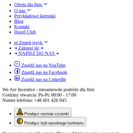
Oferta dla firm
O nas
Przykładowe kierunki
Blog
Kontakt
Haxel Club
pl
Zmień język
Zaloguj się
NAPISZ DO NAS
Znajdź nas na YouTube
Znajdź nas na Facebook
Znajdź nas na LinkedIn
We Are Incentive
- niesamowite podróże dla firm
Godziny otwarcia:
Pn-Pt: 08:00 - 17:00
Numer telefonu:
+48 601 426 945
Przełącz rozmiar czcionki
Przełącz tryb wysokiego kontrastu