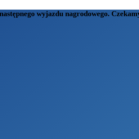
o następnego wyjazdu nagrodowego. Czekam