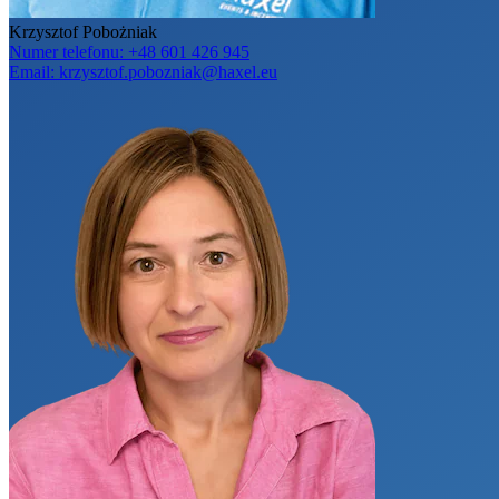
Krzysztof Pobożniak
Numer telefonu:
+48 601 426 945
Email:
krzysztof.pobozniak@haxel.eu