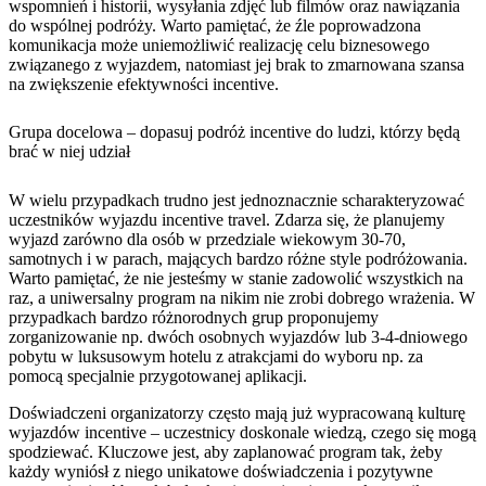
wspomnień i historii, wysyłania zdjęć lub filmów oraz nawiązania
do wspólnej podróży. Warto pamiętać, że źle poprowadzona
komunikacja może uniemożliwić realizację celu biznesowego
związanego z wyjazdem, natomiast jej brak to zmarnowana szansa
na zwiększenie efektywności incentive.
Grupa docelowa – dopasuj podróż incentive do ludzi, którzy będą
brać w niej udział
W wielu przypadkach trudno jest jednoznacznie scharakteryzować
uczestników wyjazdu incentive travel. Zdarza się, że planujemy
wyjazd zarówno dla osób w przedziale wiekowym 30-70,
samotnych i w parach, mających bardzo różne style podróżowania.
Warto pamiętać, że nie jesteśmy w stanie zadowolić wszystkich na
raz, a uniwersalny program na nikim nie zrobi dobrego wrażenia. W
przypadkach bardzo różnorodnych grup proponujemy
zorganizowanie np. dwóch osobnych wyjazdów lub 3-4-dniowego
pobytu w luksusowym hotelu z atrakcjami do wyboru np. za
pomocą specjalnie przygotowanej aplikacji.
Doświadczeni organizatorzy często mają już wypracowaną kulturę
wyjazdów incentive – uczestnicy doskonale wiedzą, czego się mogą
spodziewać. Kluczowe jest, aby zaplanować program tak, żeby
każdy wyniósł z niego unikatowe doświadczenia i pozytywne