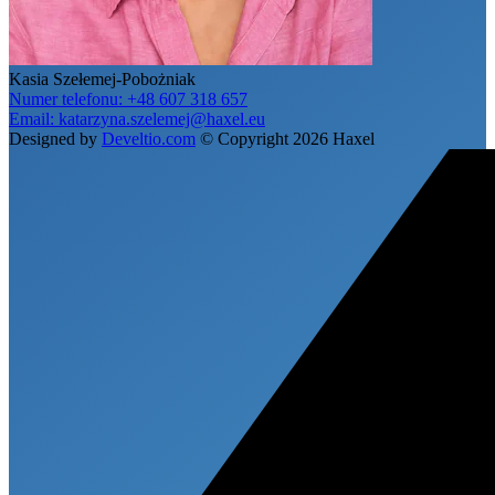
Kasia Szełemej-Pobożniak
Numer telefonu:
+48 607 318 657
Email:
katarzyna.szelemej@haxel.eu
Designed by
Develtio.com
©
Copyright 2026 Haxel