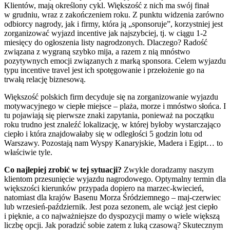
Klientów, mają określony cykl. Większość z nich ma swój finał
w grudniu, wraz z zakończeniem roku. Z punktu widzenia zarówno
odbiorcy nagrody, jak i firmy, która ją „sponsoruje”, korzystniej jest
zorganizować wyjazd incentive jak najszybciej, tj. w ciągu 1-2
miesięcy do ogłoszenia listy nagrodzonych. Dlaczego? Radość
związana z wygraną szybko mija, a razem z nią mnóstwo
pozytywnych emocji związanych z marką sponsora. Celem wyjazdu
typu incentive travel jest ich spotęgowanie i przełożenie go na
trwałą relację biznesową.
Większość polskich firm decyduje się na zorganizowanie wyjazdu
motywacyjnego w ciepłe miejsce – plaża, morze i mnóstwo słońca. I
tu pojawiają się pierwsze znaki zapytania, ponieważ na początku
roku trudno jest znaleźć lokalizację, w której byłoby wystarczająco
ciepło i która znajdowałaby się w odległości 5 godzin lotu od
Warszawy. Pozostają nam Wyspy Kanaryjskie, Madera i Egipt… to
właściwie tyle.
Co najlepiej zrobić w tej sytuacji?
Zwykle doradzamy naszym
klientom przesunięcie wyjazdu nagrodowego. Optymalny termin dla
większości kierunków przypada dopiero na marzec-kwiecień,
natomiast dla krajów Basenu Morza Śródziemnego – maj-czerwiec
lub wrzesień-październik. Jest poza sezonem, ale wciąż jest ciepło
i pięknie, a co najważniejsze do dyspozycji mamy o wiele większą
liczbę opcji. Jak poradzić sobie zatem z luką czasową? Skutecznym