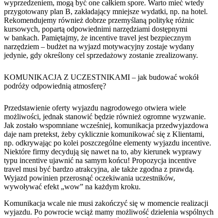
wyprzedzeniem, mogą być one całkiem spore. Warto mieć wtedy
przygotowany plan B, zakładający mniejsze wydatki, np. na hotel.
Rekomendujemy również dobrze przemyślaną politykę różnic
kursowych, popartą odpowiednimi narzędziami dostępnymi
w bankach. Pamiętajmy, że incentive travel jest bezpiecznym
narzędziem – budżet na wyjazd motywacyjny zostaje wydany
jedynie, gdy określony cel sprzedażowy zostanie zrealizowany.
KOMUNIKACJA Z UCZESTNIKAMI – jak budować wokół
podróży odpowiednią atmosferę?
Przedstawienie oferty wyjazdu nagrodowego otwiera wiele
możliwości, jednak stanowić będzie również ogromne wyzwanie.
Jak zostało wspomniane wcześniej, komunikacja przedwyjazdowa
daje nam pretekst, żeby cyklicznie komunikować się z Klientami,
np. odkrywając po kolei poszczególne elementy wyjazdu incentive.
Niektóre firmy decydują się nawet na to, aby kierunek wyprawy
typu incentive ujawnić na samym końcu! Propozycja incentive
travel musi być bardzo atrakcyjna, ale także zgodna z prawdą.
Wyjazd powinien przerosnąć oczekiwania uczestników,
wywoływać efekt „wow” na każdym kroku.
Komunikacja wcale nie musi zakończyć się w momencie realizacji
wyjazdu. Po powrocie wciąż mamy możliwość dzielenia wspólnych