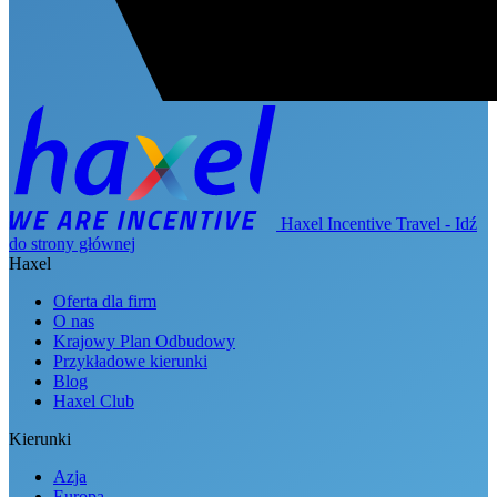
Haxel Incentive Travel - Idź
do strony głównej
Haxel
Oferta dla firm
O nas
Krajowy Plan Odbudowy
Przykładowe kierunki
Blog
Haxel Club
Kierunki
Azja
Europa