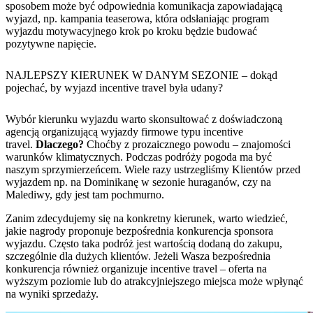
sposobem może być odpowiednia komunikacja zapowiadającą
wyjazd, np. kampania teaserowa, która odsłaniając program
wyjazdu motywacyjnego krok po kroku będzie budować
pozytywne napięcie.
NAJLEPSZY KIERUNEK W DANYM SEZONIE – dokąd
pojechać, by wyjazd incentive travel była udany?
Wybór kierunku wyjazdu warto skonsultować z doświadczoną
agencją organizującą wyjazdy firmowe typu incentive
travel.
Dlaczego?
Choćby z prozaicznego powodu – znajomości
warunków klimatycznych. Podczas podróży pogoda ma być
naszym sprzymierzeńcem. Wiele razy ustrzegliśmy Klientów przed
wyjazdem np. na Dominikanę w sezonie huraganów, czy na
Malediwy, gdy jest tam pochmurno.
Zanim zdecydujemy się na konkretny kierunek, warto wiedzieć,
jakie nagrody proponuje bezpośrednia konkurencja sponsora
wyjazdu. Często taka podróż jest wartością dodaną do zakupu,
szczególnie dla dużych klientów. Jeżeli Wasza bezpośrednia
konkurencja również organizuje incentive travel – oferta na
wyższym poziomie lub do atrakcyjniejszego miejsca może wpłynąć
na wyniki sprzedaży.