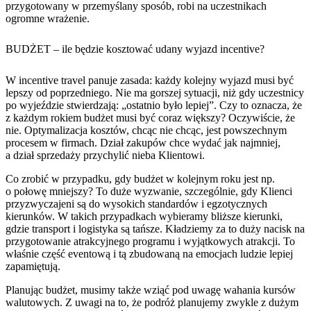
przygotowany w przemyślany sposób, robi na uczestnikach
ogromne wrażenie.
BUDŻET – ile będzie kosztować udany wyjazd incentive?
W incentive travel panuje zasada: każdy kolejny wyjazd musi być
lepszy od poprzedniego. Nie ma gorszej sytuacji, niż gdy uczestnicy
po wyjeździe stwierdzają: „ostatnio było lepiej”. Czy to oznacza, że
z każdym rokiem budżet musi być coraz większy? Oczywiście, że
nie. Optymalizacja kosztów, chcąc nie chcąc, jest powszechnym
procesem w firmach. Dział zakupów chce wydać jak najmniej,
a dział sprzedaży przychylić nieba Klientowi.
Co zrobić w przypadku, gdy budżet w kolejnym roku jest np.
o połowę mniejszy? To duże wyzwanie, szczególnie, gdy Klienci
przyzwyczajeni są do wysokich standardów i egzotycznych
kierunków. W takich przypadkach wybieramy bliższe kierunki,
gdzie transport i logistyka są tańsze. Kładziemy za to duży nacisk na
przygotowanie atrakcyjnego programu i wyjątkowych atrakcji. To
właśnie część eventową i tą zbudowaną na emocjach ludzie lepiej
zapamiętują.
Planując budżet, musimy także wziąć pod uwagę wahania kursów
walutowych. Z uwagi na to, że podróż planujemy zwykle z dużym