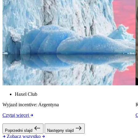
Haxel Club
Wyjazd incentive: Argentyna
R
Czytaj więcej
C
Poprzedni slajd
Następny slajd
Zobacz wszystko