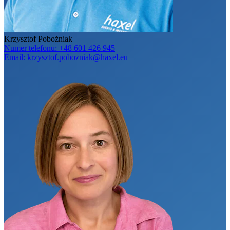
Krzysztof Pobożniak
Numer telefonu:
+48 601 426 945
Email:
krzysztof.pobozniak@haxel.eu