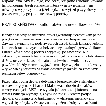
wspomnienia. Aby tak było, konieczny jest jasno zakomunikowany
harmonogram. Jeżeli planujemy intensywne zwiedzanie – nie
mówmy o wypoczynku, a jeżeli będzie to wyjazd przygodowy – nie
przedstawiajmy go jako luksusowej podróży.
BEZPIECZEŃSTWO – zadbaj należycie o uczestników podróży
Każdy nasz wyjazd incentive travel gwarantuje uczestnikom pełno
pozytywnych wrażeń oraz przede wszystkim bezpieczną podróż.
Zawsze trzymamy się podstawowych zasad, takich jak zapewnienie
kamizelek ratunkowych na łodziach czy lokalnych przewodników
i strażników z bronią podczas wyprawy po sawannie. Nie
zabieramy również Klientów w miejsc, gdzie trwa wojna lub istnieje
duże zagrożenie katastrofą naturalną (wybuch wulkanu czy
powódź). Każdy element wyjazdu musi być w pełni kontrolowany
– tylko wtedy jesteśmy w stanie dostarczyć jakość, za którą idzie
realizacja celów biznesowych.
Przed taką trudną decyzją dotyczącą bezpieczeństwa stanęliśmy
niedawno, gdy na Sri Lance i Malediwach doszło do ataków
terrorystycznych. MSZ nie wydało jednoznacznej informacji na ten
temat i sytuacja wymagała, aby wspólnie z Klientem podjąć
decyzję, czy mimo tego tragicznego wydarzenia zaplanowany
wyjazd się odbędzie. Ostatecznie zagrożenie kolejnymi atakami