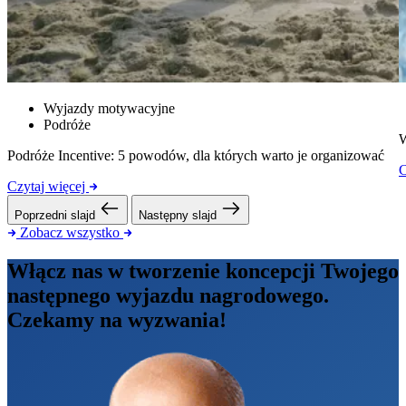
Wyjazdy motywacyjne
Podróże
W
Podróże Incentive: 5 powodów, dla których warto je organizować
C
Czytaj więcej
Poprzedni slajd
Następny slajd
Zobacz wszystko
Włącz nas w tworzenie koncepcji Twojego
następnego wyjazdu nagrodowego.
Czekamy na wyzwania!