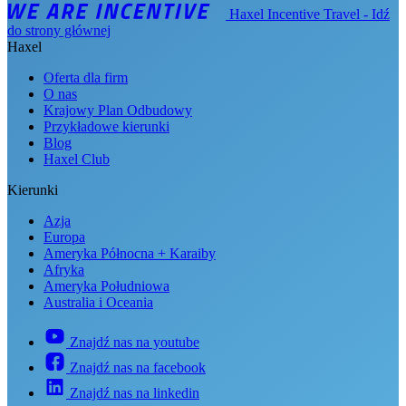
Haxel Incentive Travel - Idź
do strony głównej
Haxel
Oferta dla firm
O nas
Krajowy Plan Odbudowy
Przykładowe kierunki
Blog
Haxel Club
Kierunki
Azja
Europa
Ameryka Północna + Karaiby
Afryka
Ameryka Południowa
Australia i Oceania
Znajdź nas na youtube
Znajdź nas na facebook
Znajdź nas na linkedin