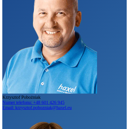
Krzysztof Pobożniak
Numer telefonu:
+48 601 426 945
Email:
krzysztof.pobozniak@haxel.eu