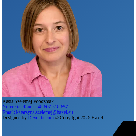
Kasia Szełemej-Pobożniak
Numer telefonu:
+48 607 318 657
Email:
katarzyna.szelemej@haxel.eu
Designed by
Develtio.com
©
Copyright 2026 Haxel