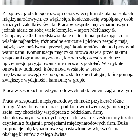
Za sprawą globalnego rozwoju coraz więcej firm działa na rynkach
międzynarodowych, co wiąże się z koniecznością współpracy osób
z różnych zakątków świata. Praca w zespole międzynarodowym
jednak niesie za sobą wiele korzyści – raport McKinsey &
Company z 2020 przedstawia dane na ten temat pokazując, że to
właśnie najbardziej różnorodne etnicznie i płciowo zespoły mają
największe możliwości prześcignąć konkurentów, ale pod pewnymi
warunkami. Komunikacja międzykulturowa stawia przed takimi
zespołami ogromne wyzwania, którym większość z nich bez
uprzedniego przygotowania nie ma szans podołać. W artykule
omówimy trudności, które mogą wystąpić w pracy
międzynarodowego zespołu, oraz skuteczne strategie, które pomogą
zwiększyć wydajność i harmonię w grupie.
Praca w zespołach międzynarodowych lub klientem zagranicznym
Praca w zespołach międzynarodowych może przybierać różne
formy. Może to być np. praca pod kierownictwem zagranicznego
szefa, czy chociażby współpraca z oddziałami firmy
zlokalizowanymi w różnych częściach świata. Często mamy też do
czynienia z fuzjami i przejęciami międzynarodowych firm. Duże
korporacje międzynarodowe są nastawione w większości na
obsługę klientów z całego świata.