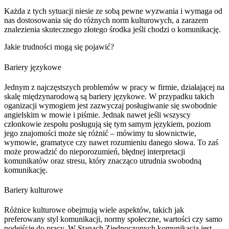
Każda z tych sytuacji niesie ze sobą pewne wyzwania i wymaga od
nas dostosowania się do różnych norm kulturowych, a zarazem
znalezienia skutecznego złotego środka jeśli chodzi o komunikację.
Jakie trudności mogą się pojawić?
Bariery językowe
Jednym z najczęstszych problemów w pracy w firmie, działającej na
skalę międzynarodową są bariery językowe. W przypadku takich
oganizacji wymogiem jest zazwyczaj posługiwanie się swobodnie
angielskim w mowie i piśmie. Jednak nawet jeśli wszyscy
członkowie zespołu posługują się tym samym językiem, poziom
jego znajomości może się różnić – mówimy tu słownictwie,
wymowie, gramatyce czy nawet rozumieniu danego słowa. To zaś
może prowadzić do nieporozumień, błędnej interpretacji
komunikatów oraz stresu, który znacząco utrudnia swobodną
komunikację.
Bariery kulturowe
Różnice kulturowe obejmują wiele aspektów, takich jak
preferowany styl komunikacji, normy społeczne, wartości czy samo
podejście do pracy. W Stanach Zjednoczonych komunikacja jest