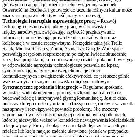
gotowym do adaptacji i mieć do siebie wzajemny szacunek.
Otwartość na feedback i gotowość do uczenia różnych kultur może
znacząco poprawić efektywność pracy zespołowej;
Technologia i narzędzia usprawniające pracę
– Rozwój
technologii niesamowicie ułatwił pracę w środowisku
międzynarodowym, zwiększając szybkość przekazywania
informacji i umożliwiając prowadzenie spotkań wideo oraz
kolaborację w czasie rzeczywistym. Narzędzia takie jak Trello,
Slack, Microsoft Teams, Zoom, Asana czy Google Workspace
pozwalają zespołom rozproszonym po całym świecie skutecznie
zarządzać projektami, komunikować się i dzielić plikami. Inwestycja
w odpowiednie narzędzia technologiczne pozwala na lepszą
synchronizację pracy zespołowej, eliminację barier
komunikacyjnych i zwiększenie efektywności, co jest szczególnie
ważne w dynamicznym środowisku międzynarodowym.
Systematyczne spotkania i integracje
– Regularne spotkania
w postaci wideokonferencji pomogą rozluźnić nam atmosferę,
budować relację i utrzymywać płynną komunikację. Jest to czas,
podczas którego możemy ustalić na bieżąco cele, omówić ważne dla
nas sprawy i rozwiązywać powstałe problemy. Nie możemy
zapominać również o nieco bardziej nieformalnych spotkaniach,
które są niezwykle ważne w kontekście nawiązywania koleżeńskich
relacji w pracy. Firmy działające na małą skalę, czy to w jednym
mieście lub kraju mają to zadanie ułatwione, jednak w przypadku
firm, zatrudniających pracowników z całego świata również nic