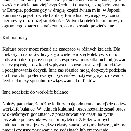
zwykle o wiele bardziej bezpośrednia i otwarta, niż tą którą znamy
w Europie, podczas gdy w drugiej części świata m.in. w Japonii,
komunikacja jest o wiele bardziej formalna i wymaga wyczucia
rozmówcy oraz dużej subtelności. W tym kontekście kulturowym
ogromnego znaczenia nabiera to, co nie zostało powiedziane.
Kultura pracy
Kultura pracy może różnić się znacząco w różnych krajach. Dla
niektórych narodów liczy się o wiele bardziej kolektywizm niż
indywidualizm, przez co praca zespołowa może dla nich odgrywać
znaczącą rolę. To z kolei wpływa na sposób realizacji projektów
i podejmowania decyzji. Inne zaś różnice mogą dotyczyć podejścia
do hierarchii, preferowanych systemów motywacyjnych, dawania
feedbacku czy sposobu rozwiązywania konfliktów.
Inne podejście do work-life balance
Należy pamiętać, że różne kultury mają odmienne podejście do tzw.
work-life balance. W jednych kulturach przestrzeganie zasad pracy
w określonych godzinach, z poszanowaniem czasu na życie
prywatne pracowników, jest priorytetem. Z kolei w innych
kulturach normą jest większa elastyczność, w tym dłuższe godziny
pracy i częstsze zostawanie po godzinach lub pracowanie