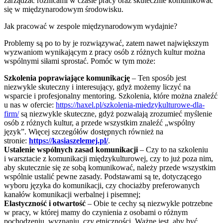
zarządzać różnicami w czasie pracy oraz skutecznie komunikować
się w międzynarodowym środowisku.
Jak pracować w zespole międzynarodowym wydajnie?
Problemy są po to by je rozwiązywać, zatem nawet największym
wyzwaniom wynikającym z pracy osób z różnych kultur można
wspólnymi siłami sprostać. Pomóc w tym może:
Szkolenia poprawiające komunikację
– Ten sposób jest
niezwykle skuteczny i interesujący, gdyż możemy liczyć na
wsparcie i profesjonalny mentoring. Szkolenia, które można znaleźć
u nas w ofercie:
https://haxel.pl/szkolenia-miedzykulturowe-dla-
firm/
są niezwykle skuteczne, gdyż pozwalają zrozumieć myślenie
osób z różnych kultur, a przede wszystkim znaleźć „wspólny
język”. Więcej szczegółów dostępnych również na
stronie:
https://kasiaszelemej.pl/
.
Ustalenie wspólnych zasad komunikacji
– Czy to na szkoleniu
i warsztacie z komunikacji międzykulturowej, czy to już poza nim,
aby skutecznie się ze sobą komunikować, należy przede wszystkim
wspólnie ustalić pewne zasady. Podstawami są te, dotyczącego
wyboru języka do komunikacji, czy chociażby preferowanych
kanałów komunikacji werbalnej i pisemnej;
Elastyczność i otwartość
– Obie te cechy są niezwykle potrzebne
w pracy, w której mamy do czynienia z osobami o różnym
pochodzeniu, wyznaniu, czy etniczności. Ważne jest, aby być