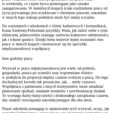
w weekendy, co często bywa postrzegane jako oznaka
zaangażowania. W niektórych krajach ścisłe rozdzielenie pracy od
życia prywatnego jest oczekiwane i chronione prawnie, natomiast
w innych tego rodzaju podejście może być mniej wyraźne.
Na warsztatach i szkoleniach z różnic kulturowych i komunikacji,
Kasia Szełemej-Pobożniak przybliży Wam, jak radzić sobie z tymi
różnicami, jednocześnie szanując zarówno kulturowe odmienności,
jak i własne granice. Dzięki temu możecie lepiej zrozumieć etos
pracy w innych krajach i dostosować się do specyfiki
międzynarodowej współpracy.
Inne godziny pracy
Wyzwań w pracy międzynarodowej jest wiele: od polityki,
gospodarki, prawa po wartości oraz wspomniane różnice
w podejściu do proporcji między czasem wolnym a pracą. Do tego
dochodzą też kwestie tak prozaiczne, jak… strefy czasowe.
Współpraca z partnerami z innych kontynentów może utrudniać
planowanie spotkań, ustalanie terminów i synchronizację działań.
To wymaga dużej elastyczności i doskonałego zarządzania czasem,
aby znaleźć rozwiązania satysfakcjonujące dla obu stron.
Nasze szkolenia pomagają w opanowaniu tych wyzwań, ucząc, jak